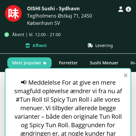
OISHI Sushi - Sydhavn
Teglholmens Østkaj 71, 2450
København SV
Åbent | kl. 12:00 - 21:00
Afhent
Levering
Mest populær 🔥
Forretter
Sushi Menuer
In
×
📢 Meddelelse For at give en mere
Mest populær 🔥
smagfuld oplevelse ændrer vi fra nu af
Gratis soya, wasabi og ingefær følger med i
#Tun Roll til Spicy Tun Roll i alle vores
passende portion.
menuer. Vi tilbyder allerede begge
varianter – både den originale Tun Roll
Månedens Tilbud (30 stk.)
og Spicy Tun Roll. Baggrunden for
Nigiri: 4 Laks, 2 Tun, 2 Rejer Deluxe
ændringen er, at nogle kunder har
Maki: 8 Ebi Tempura med Sizzl...