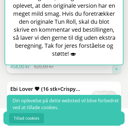
oplevet, at den originale version har en
198,00 kr
meget mild smag. Hvis du foretrækker
339,00 kr
+
den originale Tun Roll, skal du blot
skrive en kommentar ved bestillingen,
FAMILY MENU (66 stk + 6 stk...
så laver vi den gerne til dig uden ekstra
beregning. Tak for jeres forståelse og
Forretter Crispy ebi 6 stk Uramaki 4
stk Lakse roll 4 stk Califor...
støtte! 🍣
458,00 kr
620,00 kr
+
Ebi Lover 💖 (16 stk+Crispy...
Forretter： 6 stk Crispy Ebi Maki: 8
Din oplevelse på dette websted vil blive forbedret
stk Ebi Tempura 8 stk Sunris...
ved at tillade cookies.
0
Tillad cookies
198,00 kr
257,00 kr
+